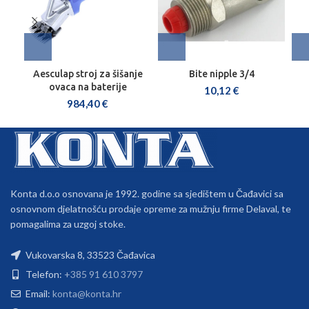
Aesculap stroj za šišanje
Bite nipple 3/4
ovaca na baterije
10,12
€
984,40
€
Konta d.o.o osnovana je 1992. godine sa sjedištem u Čađavici sa
osnovnom djelatnošću prodaje opreme za mužnju firme Delaval, te
pomagalima za uzgoj stoke.
Vukovarska 8, 33523 Čađavica
Telefon:
+385 91 610 3797
Email:
konta@konta.hr