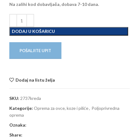
Na zalihi kod dobavljača, dobava 7-10 dana.
DODAJ U KOŠARICU
POŠALJITE UPIT
Dodaj na listu želja
SKU:
2737kreda
Kategorije:
Oprema za ovce, koze i piliće
,
Poljoprivredna
oprema
Oznaka:
Share: