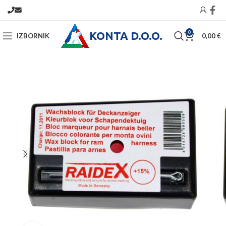
KONTA D.O.O.
0
IZBORNIK
0,00
€