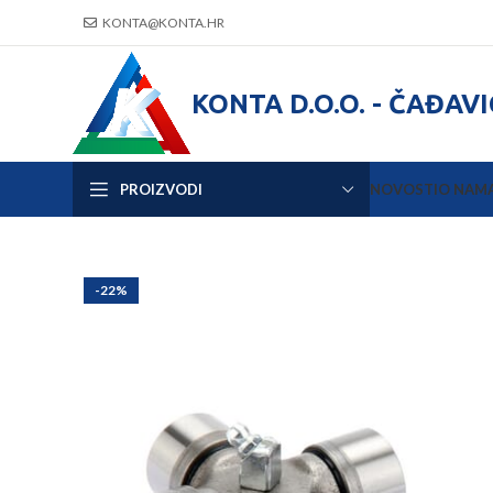
KONTA@KONTA.HR
KONTA D.O.O. - ČAĐAV
PROIZVODI
NOVOSTI
O NAM
-22%