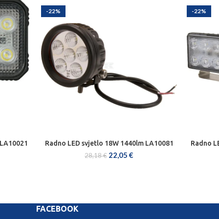
-22%
-22%
 LA10021
Radno LED svjetlo 18W 1440lm LA10081
Radno LE
DODAJ U KOŠARICU
22,05
€
28,18
€
FACEBOOK