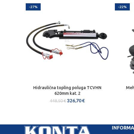
-27%
-22%
Hidraulična topling poluga TCVHN
Meh
DODAJ U KOŠARICU
620mm kat. 2
326,70
€
448,50
€
INFORMA