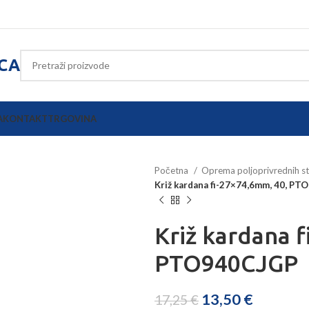
ICA
A
KONTAKT
TRGOVINA
Početna
Oprema poljoprivrednih s
Križ kardana fi-27×74,6mm, 40, P
Križ kardana 
PTO940CJGP
13,50
€
17,25
€