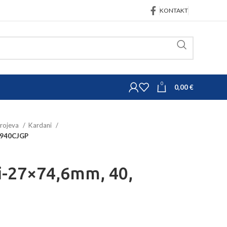
KONTAKT
0
0,00
€
trojeva
Kardani
TO940CJGP
fi-27×74,6mm, 40,