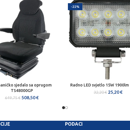
-22%
aničko sjedalo sa oprugom
Radno LED svjetlo 15W 1900lm
DODAJ U KOŠARICU
DODAJ U KOŠARICU
TS48000GP
25,20
€
32,20
€
508,50
€
649,75
€
CIJE
PODACI