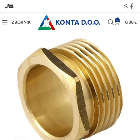
KONTA D.O.O.
0
IZBORNIK
0,00
€