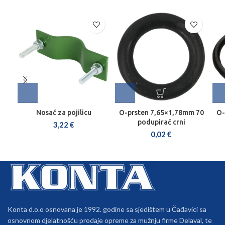
Nosač za pojilicu
O-prsten 7,65×1,78mm 70
O-
podupirač crni
3,22
€
0,02
€
Konta d.o.o osnovana je 1992. godine sa sjedištem u Čađavici sa
osnovnom djelatnošću prodaje opreme za mužnju firme Delaval, te