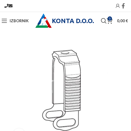
KONTA D.O.O.
0
IZBORNIK
0,00
€