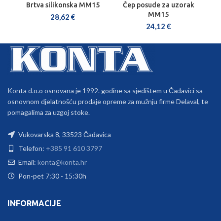
Brtva silikonska MM15
Čep posude za uzorak
MM15
28,62
€
24,12
€
Konta d.o.o osnovana je 1992. godine sa sjedištem u Čađavici sa
osnovnom djelatnošću prodaje opreme za mužnju firme Delaval, te
pomagalima za uzgoj stoke.
Vukovarska 8, 33523 Čađavica
Telefon:
+385 91 610 3797
Email:
konta@konta.hr
Pon-pet 7:30 - 15:30h
INFORMACIJE