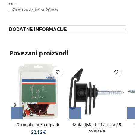
cm.
– Za trake do širine 20 mm.
DODATNE INFORMACIJE
Povezani proizvodi
Gromobran za ogradu
Izolacijska traka crna 25
komada
22,12
€