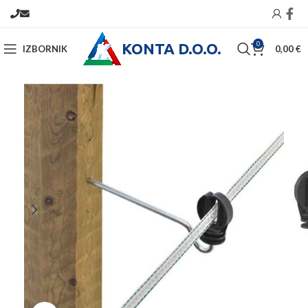
KONTA D.O.O.
0
IZBORNIK
0,00
€