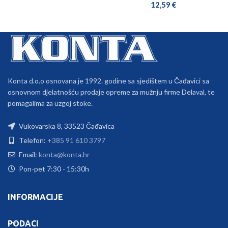
12,59
€
Konta d.o.o osnovana je 1992. godine sa sjedištem u Čađavici sa
osnovnom djelatnošću prodaje opreme za mužnju firme Delaval, te
pomagalima za uzgoj stoke.
Vukovarska 8, 33523 Čađavica
Telefon:
+385 91 610 3797
Email:
konta@konta.hr
Pon-pet 7:30 - 15:30h
INFORMACIJE
PODACI