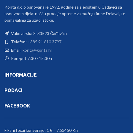
Konta d.o.o osnovana je 1992. godine sa sjedištem u Čađavici sa
osnovnom djelatnošću prodaje opreme za mužnju firme Delaval, te
pomagalima za uzgoj stoke.
Vukovarska 8, 33523 Čađavica
Telefon:
+385 91 610 3797
Email:
konta@konta.hr
Pon-pet 7:30 - 15:30h
INFORMACIJE
PODACI
FACEBOOK
Fiksni tečaj konverzije: 1 € = 7.53450 Kn