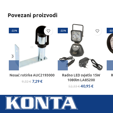
Povezani proizvodi
-22%
-22%
-2
Nosač rotirke AUC2193000
Radno LED svjetlo 15W
R
1080lm LA85200
7,29
€
9,32
€
40,95
€
52,33
€