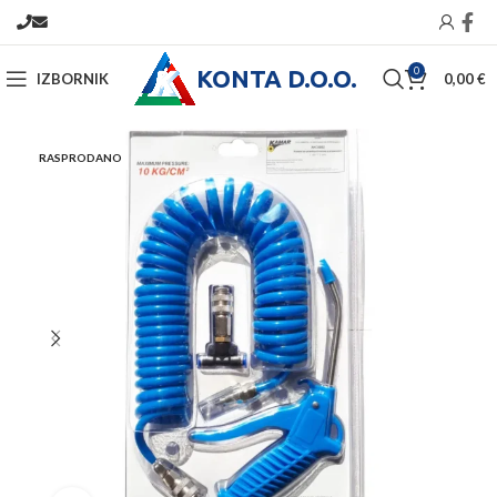
KONTA D.O.O.
0
IZBORNIK
0,00
€
RASPRODANO