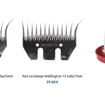
zuba/3mm
Nož za šišanje Wellington 13 zubi/7mm
DODAJ U KOŠARICU
39,68
€