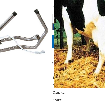
Na zalihi kod dobavljača, dobava 
POŠALJITE UPIT
Dodaj na listu želja
SKU:
1045
Kategorije:
Oprema za govedarstv
Oznaka:
Share: