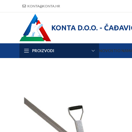
KONTA@KONTA.HR
KONTA D.O.O. - ČAĐAV
PROIZVODI
NOVOSTI
O NAM