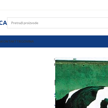
ICA
A
KONTAKT
TRGOVINA
Početna
Poljoprivredna oprema
Pomagalo za teljenje VINK
Pomagalo za t
539,35
€
Dostupno