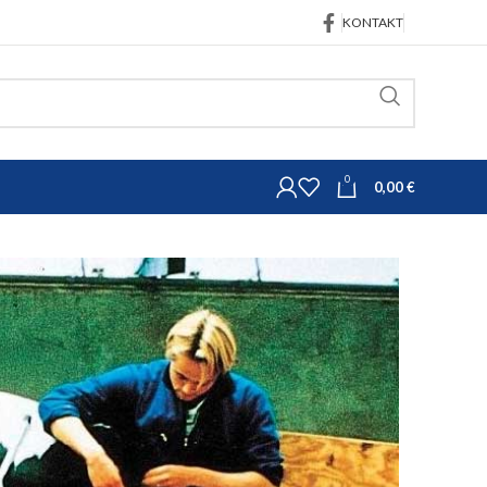
KONTAKT
0
0,00
€
Oprema za govedarstvo
Oprema za telenje
eljenje VINK