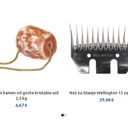
i kamen od gorke kristalne soli
Nož za šišanje Wellington 13 
DODAJ U KOŠARICU
DODAJ U KOŠARICU
2,5 kg
39,68
€
6,67
€