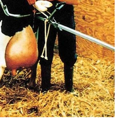
7-10 dana.
DODAJ U KOŠARICU
o
,
Oprema za telenje
,
Poljoprivredna oprema