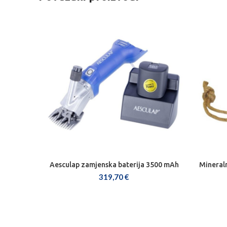
Aesculap zamjenska baterija 3500 mAh
Mineraln
DODAJ U KOŠARICU
319,70
€