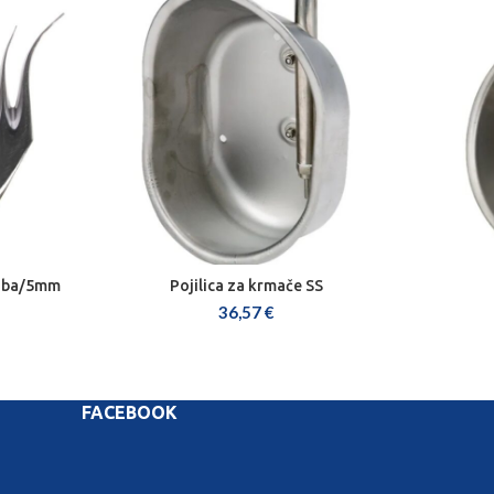
zuba/5mm
Pojilica za krmače SS
DODAJ U KOŠARICU
36,57
€
FACEBOOK