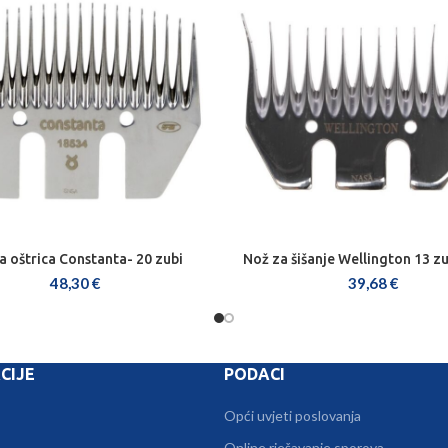
a oštrica Constanta- 20 zubi
Nož za šišanje Wellington 13 
DODAJ U KOŠARICU
DODAJ U KOŠARICU
48,30
€
39,68
€
CIJE
PODACI
Opći uvjeti poslovanja
Online rješavanje sporova