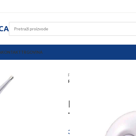
ICA
A
KONTAKT
TRGOVINA
Početna
Poljoprivredna oprema
Rektalni digitalni termometar To
Rektalni digi
TopTemp
38,87
€