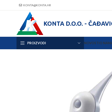
KONTA@KONTA.HR
KONTA D.O.O. - ČAĐAV
PROIZVODI
NOVOSTI
O NAM