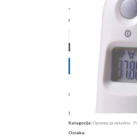
Dostupno
Na zalihi kod dobavljača, dobava 
POŠALJITE UPIT
Dodaj na listu želja
SKU:
21124
Kategorije:
Oprema za veterinu
,
P
Oznaka: