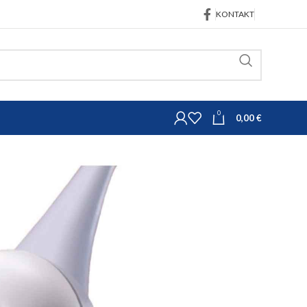
KONTAKT
0
0,00
€
Oprema za veterinu
pTemp
talni termometar