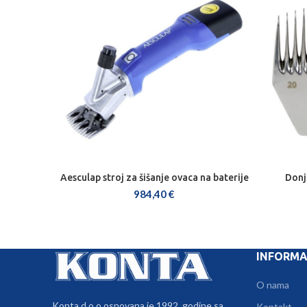
Aesculap stroj za šišanje ovaca na baterije
Donj
DODAJ U KOŠARICU
984,40
€
INFORMA
O nama
Konta d.o.o osnovana je 1992. godine sa
Kontakt