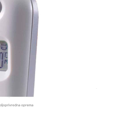
7-10 dana.
DODAJ U KOŠARICU
oljoprivredna oprema