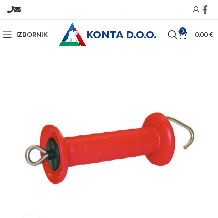
KONTA D.O.O.
0
IZBORNIK
0,00
€