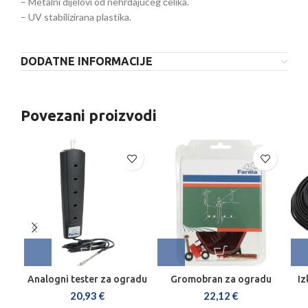
– Metalni dijelovi od nehrđajućeg čelika.
– UV stabilizirana plastika.
DODATNE INFORMACIJE
Povezani proizvodi
Analogni tester za ogradu
Gromobran za ogradu
Iz
20,93
€
22,12
€