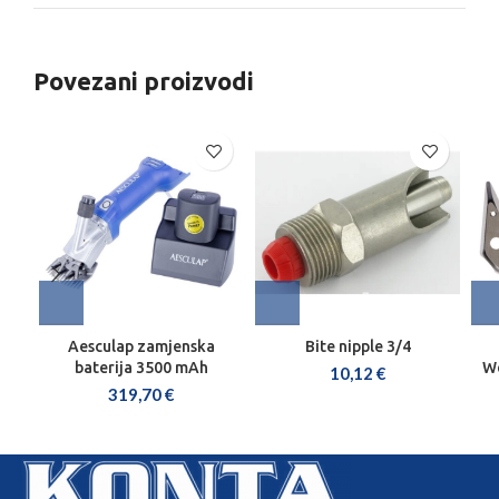
Povezani proizvodi
Aesculap zamjenska
Bite nipple 3/4
baterija 3500 mAh
We
10,12
€
319,70
€