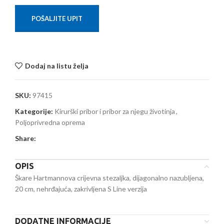
POŠALJITE UPIT
Dodaj na listu želja
SKU:
97415
Kategorije:
Kirurški pribor i pribor za njegu životinja
,
Poljoprivredna oprema
Share:
OPIS
Škare Hartmannova crijevna stezaljka, dijagonalno nazubljena,
20 cm, nehrđajuća, zakrivljena S Line verzija
DODATNE INFORMACIJE