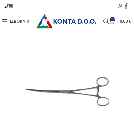
KONTA D.O.O.
0
IZBORNIK
0,00
€