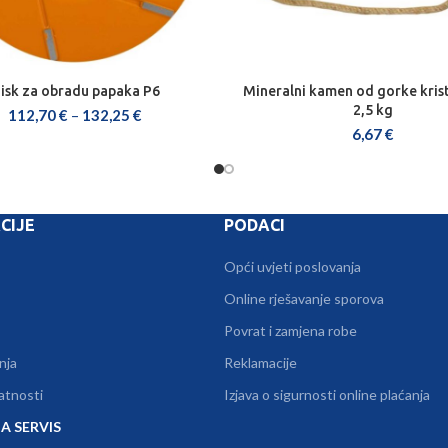
isk za obradu papaka P6
Mineralni kamen od gorke krist
ODABERI OPCIJE
DODAJ U KOŠARICU
2,5 kg
112,70
€
–
132,25
€
6,67
€
CIJE
PODACI
Opći uvjeti poslovanja
Online rješavanje sporova
Povrat i zamjena robe
nja
Reklamacije
vatnosti
Izjava o sigurnosti online plaćanja
A SERVIS