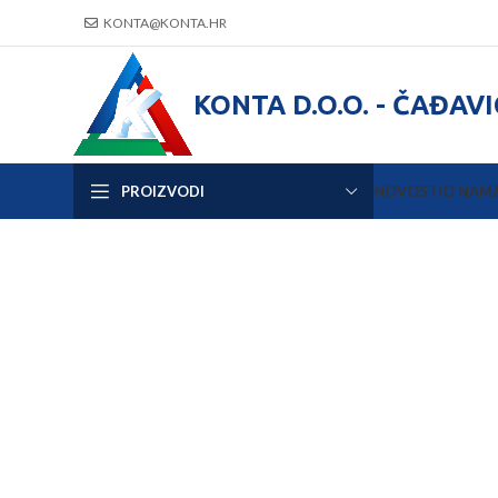
KONTA@KONTA.HR
KONTA D.O.O. - ČAĐAV
PROIZVODI
NOVOSTI
O NAM