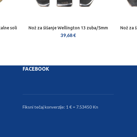
alne soli
Nož za šišanje Wellington 13 zuba/5mm
Nož za 
DODAJ U KOŠARICU
39,68
€
FACEBOOK
Fiksni tečaj konverzije: 1 € = 7.53450 Kn