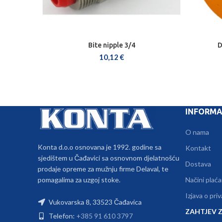
Bite nipple 3/4
D
DODAJ U KOŠARICU
10,12
€
INFORMA
O nama
Konta d.o.o osnovana je 1992. godine sa
Kontakt
sjedištem u Čađavici sa osnovnom djelatnošću
Dostava
prodaje opreme za mužnju firme Delaval, te
pomagalima za uzgoj stoke.
Načini plaća
Izjava o pri
Vukovarska 8, 33523 Čađavica
ZAHTJEV Z
Telefon:
+385 91 610 3797