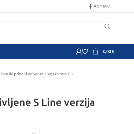
KONTAKT
0
0,00
€
Kirurški pribor i pribor za njegu životinja
ivljene S Line verzija