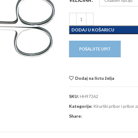
DODAJ U KOŠARICU
POŠALJITE UPIT
Dodaj na listu želja
SKU:
HH97262
Kategorije:
Kirurški pribor i pribor 
Share: