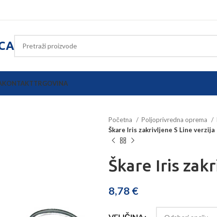
ICA
A
KONTAKT
TRGOVINA
Početna
Poljoprivredna oprema
Škare Iris zakrivljene S Line verzija
Škare Iris zakr
8,78
€
VELIČINA