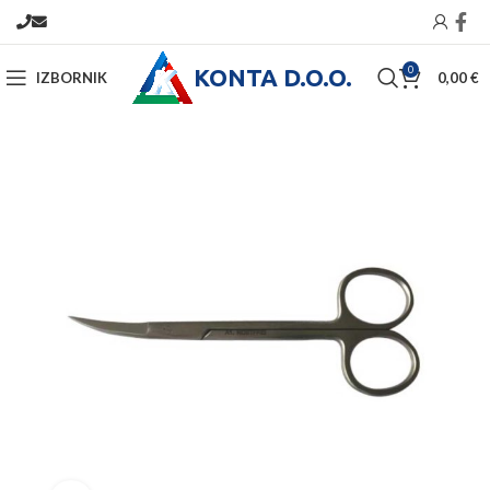
KONTA D.O.O.
0
IZBORNIK
0,00
€