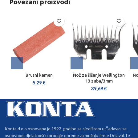
Povezani proizvodi
Brusni kamen
Nož za šišanje Wellington
No
13 zuba/3mm
5,29
€
39,68
€
Konta d.o.o osnovana je 1992. godine sa sjedištem u Čađavici sa
osnovnom djelatnošću prodaje opreme za mužnju firme Delaval, te