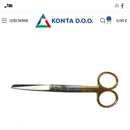
KONTA D.O.O.
0
IZBORNIK
0,00
€