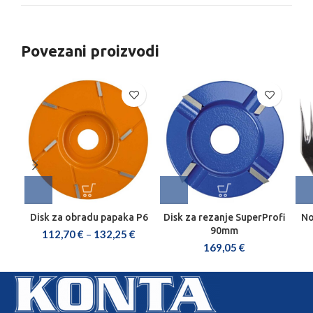
Povezani proizvodi
Disk za obradu papaka P6
Disk za rezanje SuperProfi
No
90mm
112,70
€
–
132,25
€
169,05
€