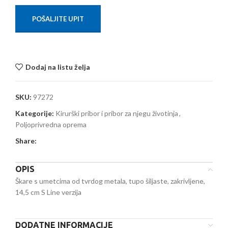
POŠALJITE UPIT
Dodaj na listu želja
SKU:
97272
Kategorije:
Kirurški pribor i pribor za njegu životinja
,
Poljoprivredna oprema
Share:
OPIS
Škare s umetcima od tvrdog metala, tupo šiljaste, zakrivljene,
14,5 cm S Line verzija
DODATNE INFORMACIJE