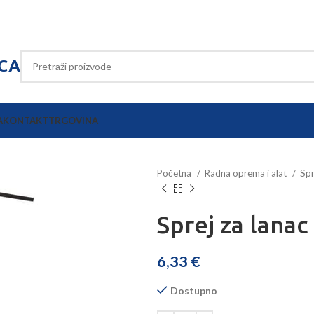
ICA
A
KONTAKT
TRGOVINA
Početna
Radna oprema i alat
Spr
Sprej za lana
6,33
€
Dostupno