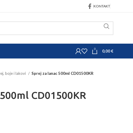
KONTAKT
0
0,00
€
ej, boje i lakovi
Sprej za lanac 500ml CD01500KR
c 500ml CD01500KR