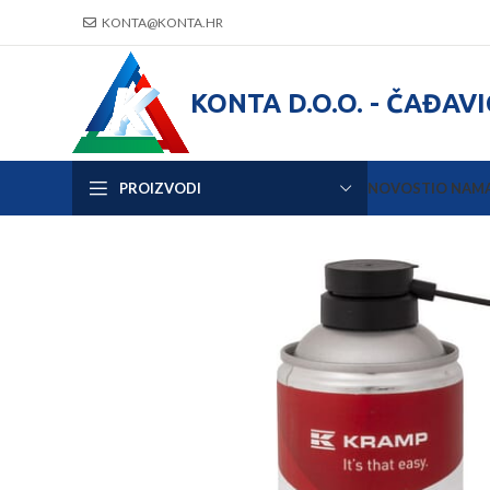
KONTA@KONTA.HR
KONTA D.O.O. - ČAĐAV
PROIZVODI
NOVOSTI
O NAM