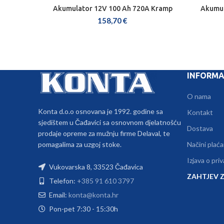
Akumulator 12V 100 Ah 720A Kramp
Akumul
DODAJ U KOŠARICU
158,70
€
INFORMA
O nama
Konta d.o.o osnovana je 1992. godine sa
Kontakt
sjedištem u Čađavici sa osnovnom djelatnošću
Dostava
prodaje opreme za mužnju firme Delaval, te
pomagalima za uzgoj stoke.
Načini plaća
Izjava o pri
Vukovarska 8, 33523 Čađavica
ZAHTJEV Z
Telefon:
+385 91 610 3797
Email:
konta@konta.hr
Pon-pet 7:30 - 15:30h