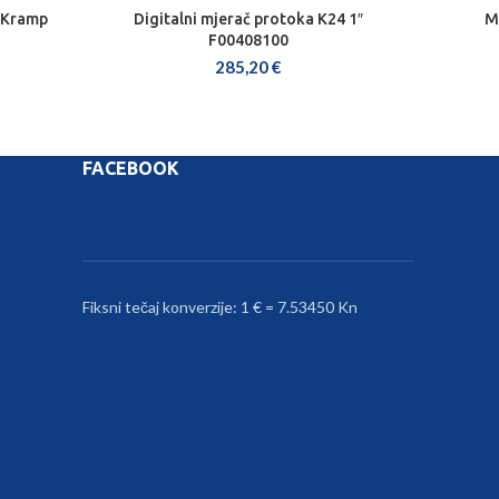
 Kramp
Digitalni mjerač protoka K24 1″
M
DODAJ U KOŠARICU
F00408100
285,20
€
FACEBOOK
Fiksni tečaj konverzije: 1 € = 7.53450 Kn