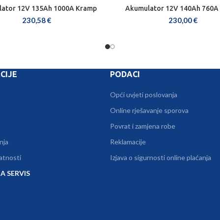
ator 12V 135Ah 1000A Kramp
Akumulator 12V 140Ah 760A
DODAJ U KOŠARICU
DODAJ U KOŠARICU
230,58
€
230,00
€
CIJE
PODACI
Opći uvjeti poslovanja
Online rješavanje sporova
Povrat i zamjena robe
nja
Reklamacije
vatnosti
Izjava o sigurnosti online plaćanja
A SERVIS