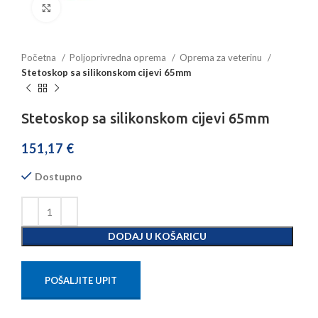
Povećajte sliku
Početna
Poljoprivredna oprema
Oprema za veterinu
Stetoskop sa silikonskom cijevi 65mm
Stetoskop sa silikonskom cijevi 65mm
151,17
€
Dostupno
DODAJ U KOŠARICU
POŠALJITE UPIT