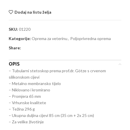
Dodaj na listu želja
SKU:
01220
Kategorije:
Oprema za veterinu
,
Poljoprivredna oprema
Share:
OPIS
– Tubularni stetoskop prema prof.dr. Götze s crvenom
silikonskom cijevi
– Metalno membransko tijelo
– Niklovano i kromirano
– Promjera 65 mm
– Vrhunske kvalitete
– Težina 296 g
– Ukupna duljina cijevi 85 cm (35 cm + 2x 25 cm)
– Za velike životinje