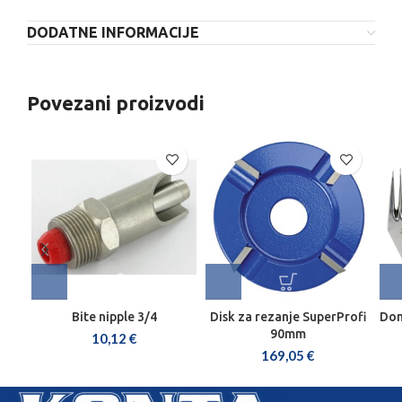
DODATNE INFORMACIJE
Povezani proizvodi
Bite nipple 3/4
Disk za rezanje SuperProfi
Don
90mm
10,12
€
169,05
€