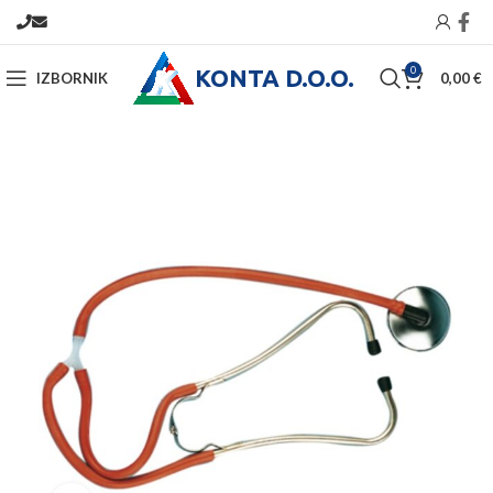
KONTA D.O.O.
0
IZBORNIK
0,00
€