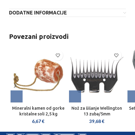
DODATNE INFORMACIJE
Povezani proizvodi
Mineralni kamen od gorke
Nož za šišanje Wellington
Set
kristalne soli 2,5 kg
13 zuba/5mm
6,67
€
39,68
€