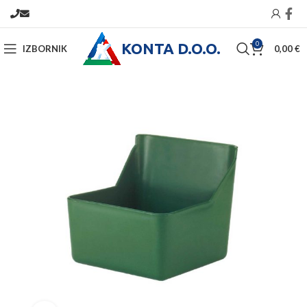
KONTA D.O.O.
0
IZBORNIK
0,00
€