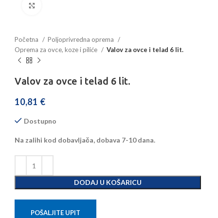
Povećajte sliku
Početna
Poljoprivredna oprema
Oprema za ovce, koze i piliće
Valov za ovce i telad 6 lit.
Valov za ovce i telad 6 lit.
10,81
€
Dostupno
Na zalihi kod dobavljača, dobava 7-10 dana.
DODAJ U KOŠARICU
POŠALJITE UPIT