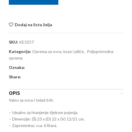
Dodaj na listu želja
SKU:
KE3257
Kategorije:
Oprema za ovce, koze i piliće
,
Poljoprivredna
oprema
Oznaka:
Share:
OPIS
Valov za ovce i telad 6 lit.
– Idealno za hranjenje tijekom pojenja.
– Dimenzije: (Š) 23 x (D) 22 x (V) 12/21 cm.
– Zapremnina: cca. 6 litara.