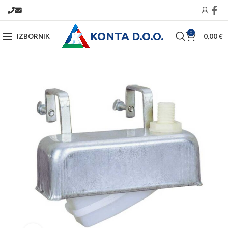
KONTA D.O.O.
0
IZBORNIK
0,00
€