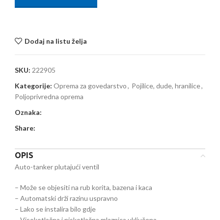
Dodaj na listu želja
SKU:
222905
Kategorije:
Oprema za govedarstvo
,
Pojilice, dude, hranilice
,
Poljoprivredna oprema
Oznaka:
Share:
OPIS
Auto-tanker plutajući ventil
– Može se objesiti na rub korita, bazena i kaca
– Automatski drži razinu uspravno
– Lako se instalira bilo gdje
– Visokotlačna i niskotlačna mlaznica uključena