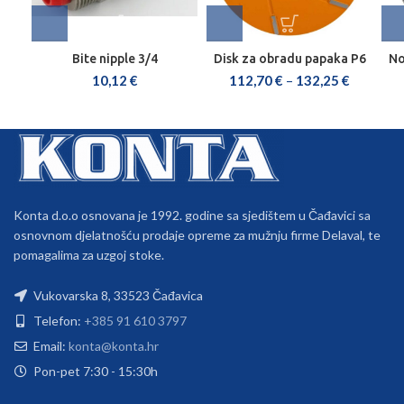
Bite nipple 3/4
Disk za obradu papaka P6
No
10,12
€
112,70
€
–
132,25
€
Konta d.o.o osnovana je 1992. godine sa sjedištem u Čađavici sa
osnovnom djelatnošću prodaje opreme za mužnju firme Delaval, te
pomagalima za uzgoj stoke.
Vukovarska 8, 33523 Čađavica
Telefon:
+385 91 610 3797
Email:
konta@konta.hr
Pon-pet 7:30 - 15:30h