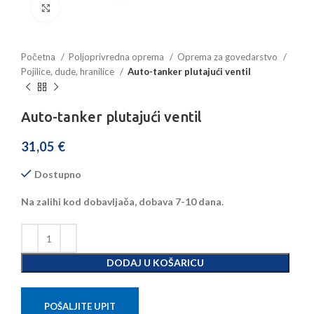
Povećajte sliku
Početna
Poljoprivredna oprema
Oprema za govedarstvo
Pojilice, dude, hranilice
Auto-tanker plutajući ventil
Auto-tanker plutajući ventil
31,05
€
Dostupno
Na zalihi kod dobavljača, dobava 7-10 dana.
DODAJ U KOŠARICU
POŠALJITE UPIT