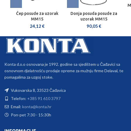
M
Čep posude za uzorak
Donja posuda posude za
MM15
uzorak MM15
24,12
€
90,05
€
Konta d.o.o osnovana je 1992. godine sa sjedištem u Čađavici sa
osnovnom djelatnošću prodaje opreme za mužnju firme Delaval, te
pomagalima za uzgoj stoke.
Vukovarska 8, 33523 Čađavica
Telefon:
+385 91 610 3797
Email:
konta@konta.hr
Pon-pet 7:30 - 15:30h