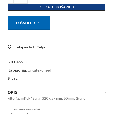
DODAJ U KOŠARICU
POŠALJITE UPIT
Dodaj na listu želja
SKU:
46683
Kategorija:
Uncategorized
Share:
OPIS
Filteri za mlijek “Sana” 320 x 57 mm; 60 mm, šivano
– Prošiveni završetak