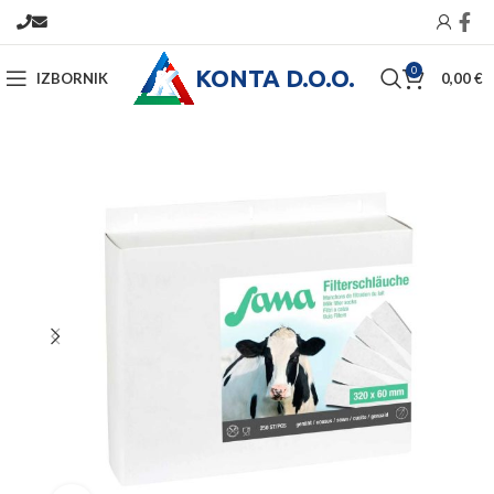
KONTA D.O.O.
0
IZBORNIK
0,00
€