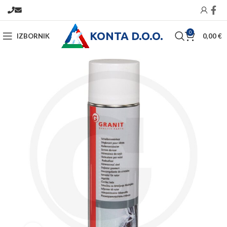
KONTA D.O.O.
0
IZBORNIK
0,00
€