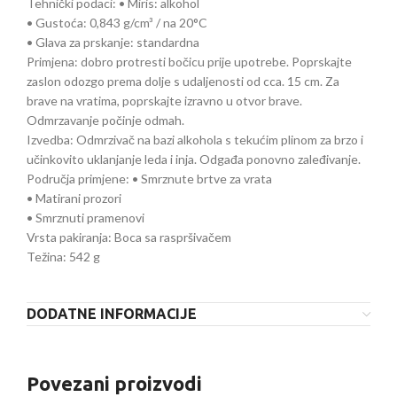
Tehnički podaci: • Miris: alkohol
• Gustoća: 0,843 g/cm³ / na 20°C
• Glava za prskanje: standardna
Primjena: dobro protresti bočicu prije upotrebe. Poprskajte
zaslon odozgo prema dolje s udaljenosti od cca. 15 cm. Za
brave na vratima, poprskajte izravno u otvor brave.
Odmrzavanje počinje odmah.
Izvedba: Odmrzivač na bazi alkohola s tekućim plinom za brzo i
učinkovito uklanjanje leda i inja. Odgađa ponovno zaleđivanje.
Područja primjene: • Smrznute brtve za vrata
• Matirani prozori
• Smrznuti pramenovi
Vrsta pakiranja: Boca sa raspršivačem
Težina: 542 g
DODATNE INFORMACIJE
Povezani proizvodi