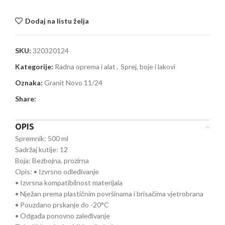
Dodaj na listu želja
SKU:
320320124
Kategorije:
Radna oprema i alat
,
Sprej, boje i lakovi
Oznaka:
Granit Novo 11/24
Share:
OPIS
Spremnik: 500 ml
Sadržaj kutije: 12
Boja: Bezbojna, prozirna
Opis: • Izvrsno odleđivanje
• Izvrsna kompatibilnost materijala
• Nježan prema plastičnim površinama i brisačima vjetrobrana
• Pouzdano prskanje do -20°C
• Odgađa ponovno zaleđivanje