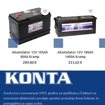
Akumulator 12V 105Ah
Akumulator 12V 180Ah
800A Kramp
1400A Kramp
289,80
€
311,65
€
Konta d.o.o osnovana je 1992. godine sa sjedištem u Čađavici sa
osnovnom djelatnošću prodaje opreme za mužnju firme Delaval, te
pomagalima za uzgoj stoke.