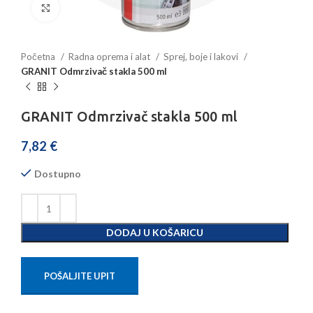
Povećajte sliku
Početna
Radna oprema i alat
Sprej, boje i lakovi
GRANIT Odmrzivač stakla 500 ml
GRANIT Odmrzivač stakla 500 ml
7,82
€
Dostupno
DODAJ U KOŠARICU
POŠALJITE UPIT