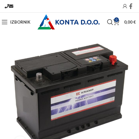
KONTA D.O.O.
0
IZBORNIK
0,00
€