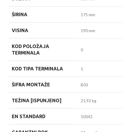
ŠIRINA
175 mm
VISINA
190 mm
KOD POLOŽAJA
0
TERMINALA
KOD TIPA TERMINALA
1
ŠIFRA MONTAŽE
B03
TEŽINA [ISPUNJENO]
21,92 kg
EN STANDARD
50342