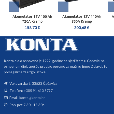
Akumulator 12V 100 Ah
Akumulator 12V 110Ah
A
720A Kramp
850A Kramp
158,70
€
200,68
€
Konta d.o.o osnovana je 1992. godine sa sjedištem u Čađavici sa
osnovnom djelatnošću prodaje opreme za mužnju firme Delaval, te
pomagalima za uzgoj stoke.
Vukovarska 8, 33523 Čađavica
Telefon:
+385 91 610 3797
Email:
konta@konta.hr
Pon-pet 7:30 - 15:30h