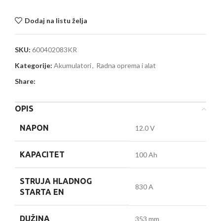
Dodaj na listu želja
SKU:
600402083KR
Kategorije:
Akumulatori
,
Radna oprema i alat
Share:
OPIS
NAPON
12.0 V
KAPACITET
100 Ah
STRUJA HLADNOG
830 A
STARTA EN
DUŽINA
353 mm