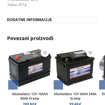
Težina: 357 g
DODATNE INFORMACIJE
Povezani proizvodi
Akumulator 12V 105Ah
Akumulator 12V 60Ah 540A
Di
800A Kramp
Kramp
289,80
€
99,48
€