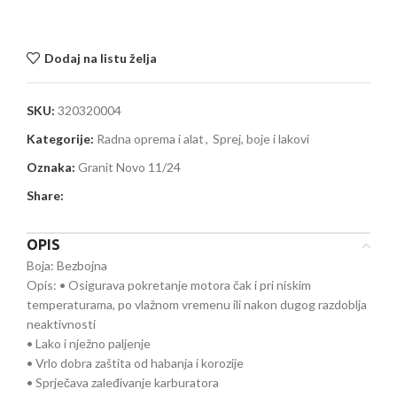
Dodaj na listu želja
SKU:
320320004
Kategorije:
Radna oprema i alat
,
Sprej, boje i lakovi
Oznaka:
Granit Novo 11/24
Share:
OPIS
Boja: Bezbojna
Opis: • Osigurava pokretanje motora čak i pri niskim
temperaturama, po vlažnom vremenu ili nakon dugog razdoblja
neaktivnosti
• Lako i nježno paljenje
• Vrlo dobra zaštita od habanja i korozije
• Sprječava zaleđivanje karburatora