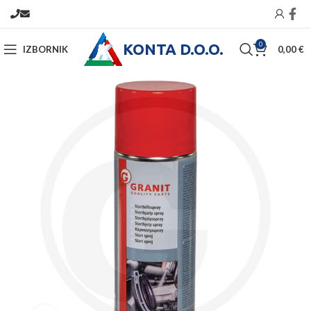
KONTA D.O.O.
0
IZBORNIK
0,00
€