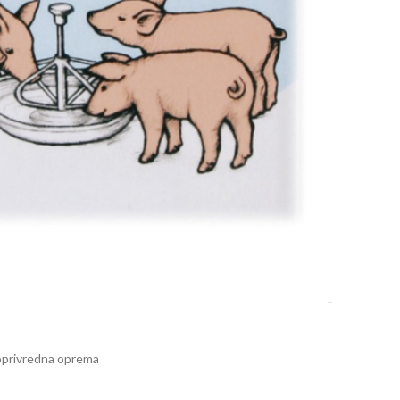
7-10 dana.
DODAJ U KOŠARICU
oprivredna oprema