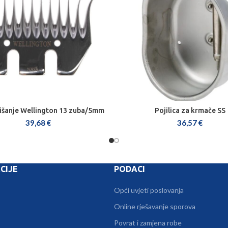
šišanje Wellington 13 zuba/5mm
Pojilica za krmače SS
DODAJ U KOŠARICU
DODAJ U KOŠARICU
39,68
€
36,57
€
CIJE
PODACI
Opći uvjeti poslovanja
Online rješavanje sporova
Povrat i zamjena robe