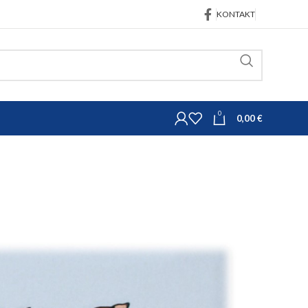
KONTAKT
0
0,00
€
Oprema za svinje
čelika
prasad od nehrđajućeg