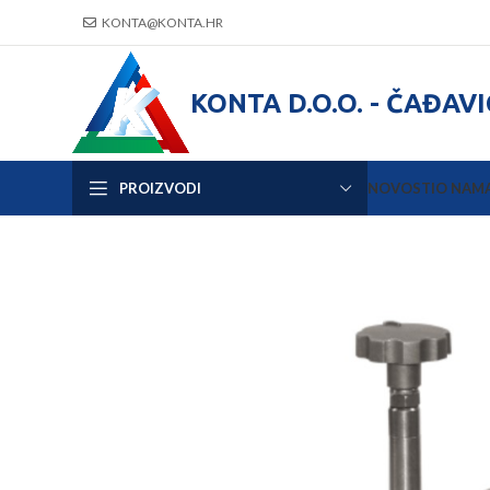
KONTA@KONTA.HR
KONTA D.O.O. - ČAĐAV
PROIZVODI
NOVOSTI
O NAM