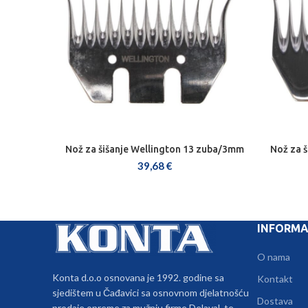
Nož za šišanje Wellington 13 zuba/3mm
Nož za 
DODAJ U KOŠARICU
39,68
€
INFORMA
O nama
Konta d.o.o osnovana je 1992. godine sa
Kontakt
sjedištem u Čađavici sa osnovnom djelatnošću
Dostava
prodaje opreme za mužnju firme Delaval, te