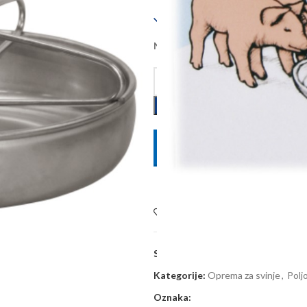
Dostupno
Na zalihi kod dobavljača, dobava 
POŠALJITE UPIT
Dodaj na listu želja
SKU:
222854
Kategorije:
Oprema za svinje
,
Polj
Oznaka: