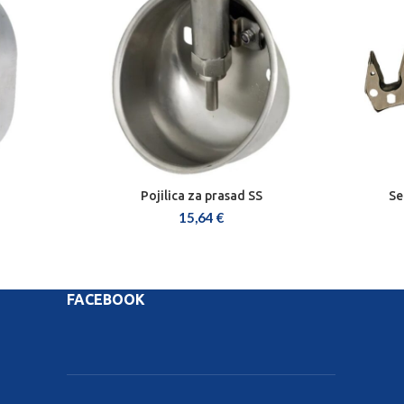
Pojilica za prasad SS
Se
DODAJ U KOŠARICU
15,64
€
FACEBOOK