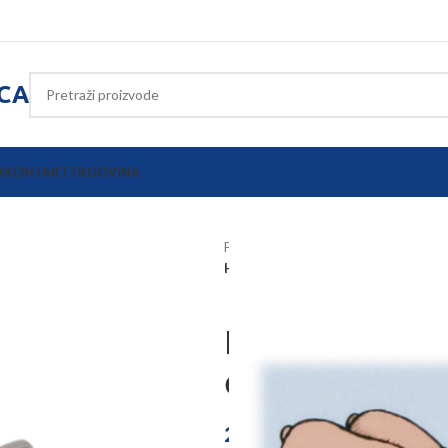
ICA
A
KONTAKT
TRGOVINA
Početna
Poljoprivredna oprema
Hranilica za prasad od nehrđajućeg 
Hranilica za 
čelika
20,70
€