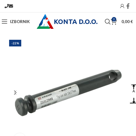
KONTA D.O.O.
0
IZBORNIK
0,00
€
-22%