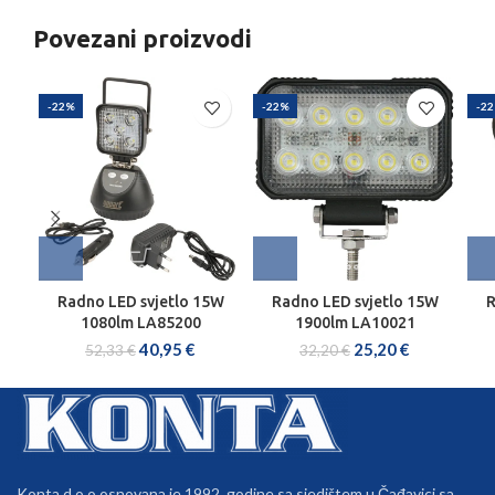
Povezani proizvodi
-22%
-22%
-2
Radno LED svjetlo 15W
Radno LED svjetlo 15W
R
1080lm LA85200
1900lm LA10021
40,95
€
25,20
€
52,33
€
32,20
€
Konta d.o.o osnovana je 1992. godine sa sjedištem u Čađavici sa