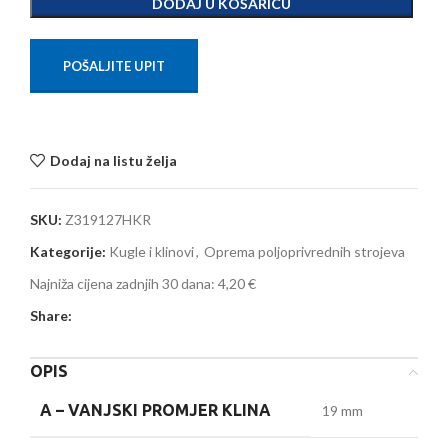
DODAJ U KOŠARICU
POŠALJITE UPIT
Dodaj na listu želja
SKU:
Z319127HKR
Kategorije:
Kugle i klinovi
,
Oprema poljoprivrednih strojeva
Najniža cijena zadnjih 30 dana:
4,20 €
Share:
OPIS
A –
VANJSKI PROMJER KLINA
19 mm