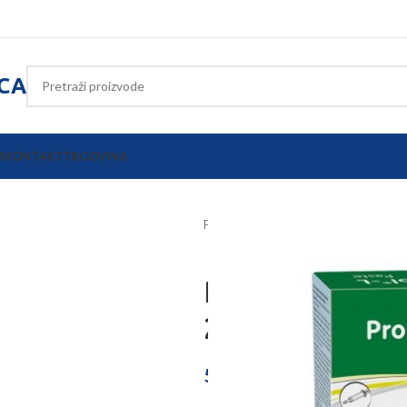
ICA
A
KONTAKT
TRGOVINA
Početna
Poljoprivredna oprema
Probicol-L past
20 ml
56,35
€