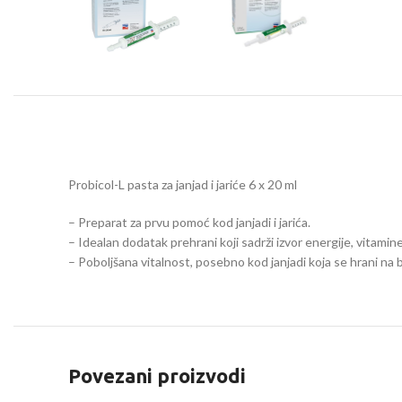
Probicol-L pasta za janjad i jariće 6 x 20 ml
– Preparat za prvu pomoć kod janjadi i jarića.
– Idealan dodatak prehrani koji sadrži izvor energije, vitamine A
– Poboljšana vitalnost, posebno kod janjadi koja se hrani na bo
Povezani proizvodi