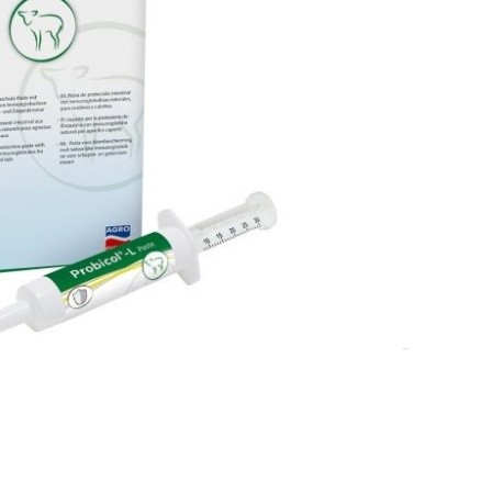
7-10 dana.
DODAJ U KOŠARICU