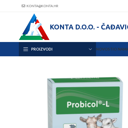
KONTA@KONTA.HR
KONTA D.O.O. - ČAĐAV
PROIZVODI
NOVOSTI
O NAM