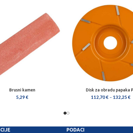
Brusni kamen
Disk za obradu papaka 
DODAJ U KOŠARICU
ODABERI OPCIJE
5,29
€
112,70
€
–
132,25
€
CIJE
PODACI