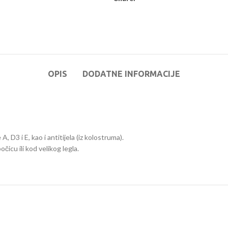
OPIS
DODATNE INFORMACIJE
, D3 i E, kao i antitijela (iz kolostruma).
čicu ili kod velikog legla.