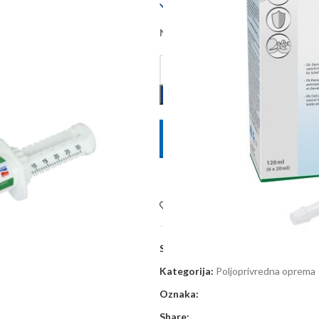
Dostupno
Na zalihi kod dobavljača, dobava 
POŠALJITE UPIT
Dodaj na listu želja
SKU:
KE15758
Kategorija:
Poljoprivredna oprema
Oznaka:
Share: