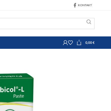
KONTAKT
0
0,00
€
Probicol-L pasta za janjad i jariće 6 x 20 ml
a za janjad i jariće 6 x