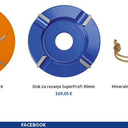
P6
Disk za rezanje SuperProfi 90mm
Mineraln
DODAJ U KOŠARICU
169,05
€
FACEBOOK