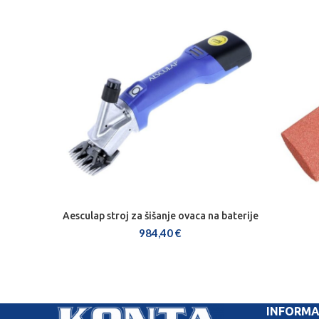
Aesculap stroj za šišanje ovaca na baterije
DODAJ U KOŠARICU
984,40
€
INFORMA