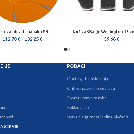
isk za obradu papaka P6
Nož za šišanje Wellington 13 
ODABERI OPCIJE
DODAJ U KOŠARICU
112,70
€
–
132,25
€
39,68
€
CIJE
PODACI
Opći uvjeti poslovanja
Online rješavanje sporova
Povrat i zamjena robe
nja
Reklamacije
vatnosti
Izjava o sigurnosti online plaćanja
A SERVIS