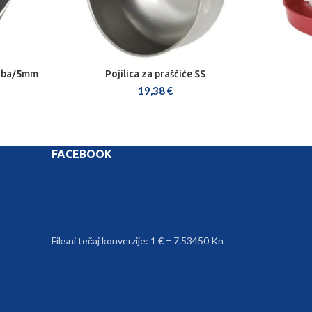
zuba/5mm
Pojilica za praščiće SS
DODAJ U KOŠARICU
19,38
€
FACEBOOK
Fiksni tečaj konverzije: 1 € = 7.53450 Kn