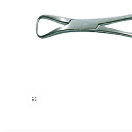
Povećajte sliku