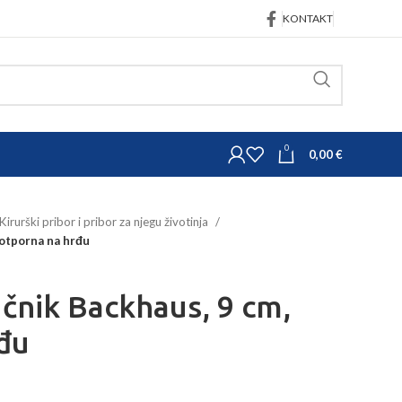
KONTAKT
0
0,00
€
Kirurški pribor i pribor za njegu životinja
 otporna na hrđu
učnik Backhaus, 9 cm,
đu