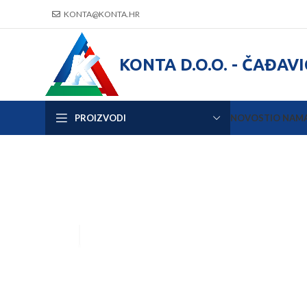
KONTA@KONTA.HR
KONTA D.O.O. - ČAĐAV
PROIZVODI
NOVOSTI
O NAM