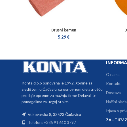
Brusni kamen
D
DODAJ U KOŠARICU
5,29
€
INFORMA
O nama
Konta d.o.o osnovana je 1992. godine sa
Kontakt
sjedištem u Čađavici sa osnovnom djelatnošću
Dostava
prodaje opreme za mužnju firme Delaval, te
pomagalima za uzgoj stoke.
Načini plaća
Izjava o pri
Vukovarska 8, 33523 Čađavica
ZAHTJEV Z
Telefon:
+385 91 610 3797