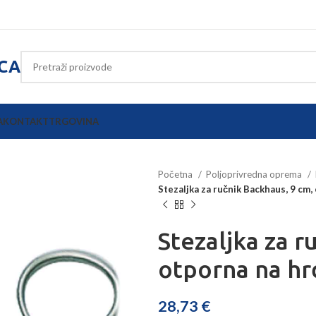
ICA
A
KONTAKT
TRGOVINA
Početna
Poljoprivredna oprema
Stezaljka za ručnik Backhaus, 9 cm,
Stezaljka za r
otporna na hr
28,73
€