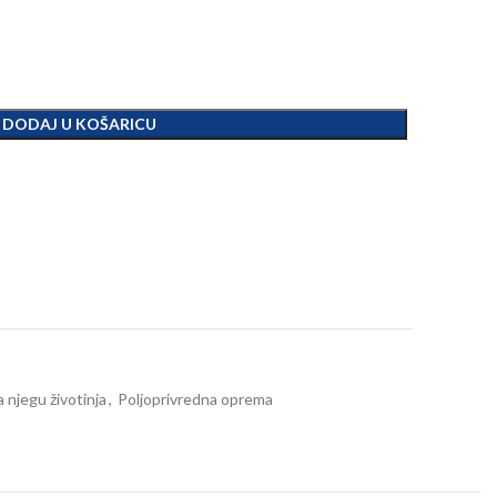
DODAJ U KOŠARICU
za njegu životinja
,
Poljoprivredna oprema