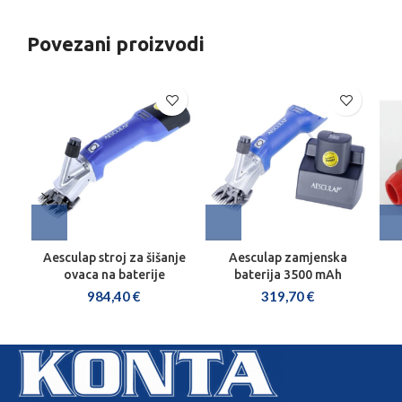
Povezani proizvodi
Aesculap stroj za šišanje
Aesculap zamjenska
ovaca na baterije
baterija 3500 mAh
984,40
€
319,70
€