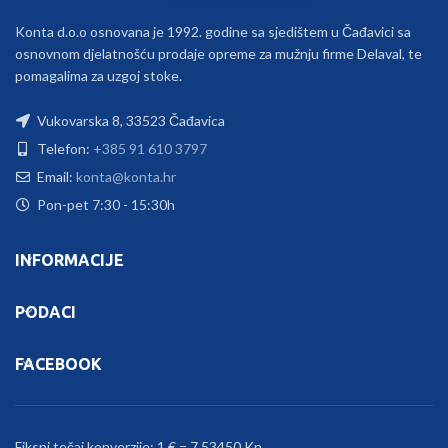
Konta d.o.o osnovana je 1992. godine sa sjedištem u Čađavici sa
osnovnom djelatnošću prodaje opreme za mužnju firme Delaval, te
pomagalima za uzgoj stoke.
Vukovarska 8, 33523 Čađavica
Telefon:
+385 91 610 3797
Email:
konta@konta.hr
Pon-pet 7:30 - 15:30h
INFORMACIJE
PODACI
FACEBOOK
Fiksni tečaj konverzije: 1 € = 7.53450 Kn