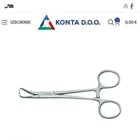
KONTA D.O.O.
0
IZBORNIK
0,00
€