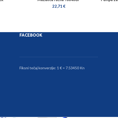
DODAJ U KOŠARICU
22,71
€
FACEBOOK
Fiksni tečaj konverzije: 1 € = 7.53450 Kn