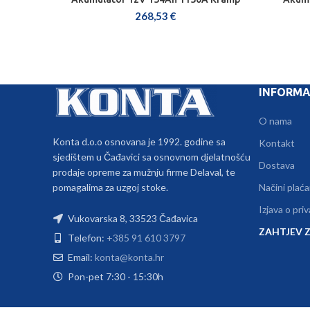
DODAJ U KOŠARICU
268,53
€
INFORMA
O nama
Konta d.o.o osnovana je 1992. godine sa
Kontakt
sjedištem u Čađavici sa osnovnom djelatnošću
Dostava
prodaje opreme za mužnju firme Delaval, te
pomagalima za uzgoj stoke.
Načini plaća
Izjava o pri
Vukovarska 8, 33523 Čađavica
ZAHTJEV Z
Telefon:
+385 91 610 3797
Email:
konta@konta.hr
Pon-pet 7:30 - 15:30h