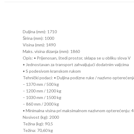
Duljina (mm): 1710
Širina (mm): 1000
Visina (mm): 1490
Maks. visina dizanja (mm): 1860
Opis: • Prijenosan, štedi prostor, sklapa se u obliku slova V
• Jednostavan za transport zahvaljujući dodatnim valjcima
• S podesivom kranskom rukom
Tehnički podaci: • Duljina podizne ruke / nazivno opterećenj
– 1370 mm / 500 kg
– 1200 mm / 1200 kg
– 1030 mm / 1500 kg
– 860 mm / 2000 kg
• Minimalna visina pri maksimalnom nazivnom opterećenju:
Nosivost (kg): 2000
Težina (kg): 90,5
Težina: 70,60 kg