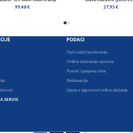
DODAJ U KOŠARICU
DODAJ U KOŠARICU
99,48
€
27,95
€
CIJE
PODACI
Opći uvjeti poslovanja
Online rješavanje sporova
Povrat i zamjena robe
nja
Reklamacije
vatnosti
Izjava o sigurnosti online plaćanja
A SERVIS