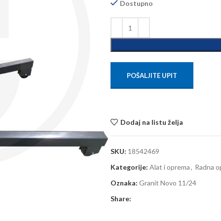
Dostupno
POŠALJITE UPIT
Dodaj na listu želja
SKU:
18542469
Kategorije:
Alat i oprema
,
Radna op
Oznaka:
Granit Novo 11/24
Share: