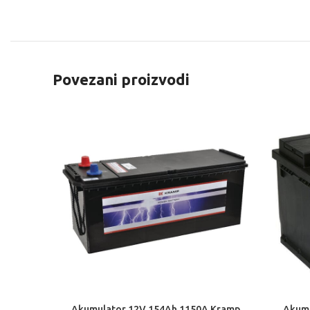
Povezani proizvodi
Akumulator 12V 154Ah 1150A Kramp
Akumu