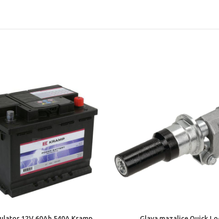
lator 12V 60Ah 540A Kramp
Glava mazalice Quick Lo