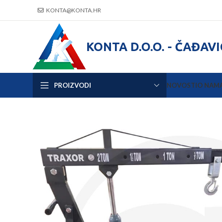
KONTA@KONTA.HR
KONTA D.O.O. - ČAĐAV
PROIZVODI
NOVOSTI
O NAM