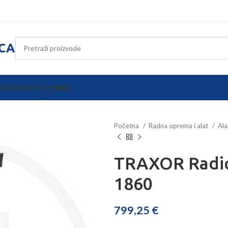
ICA
A
KONTAKT
TRGOVINA
Početna
Radna oprema i alat
Ala
TRAXOR Radio
1860
799,25
€