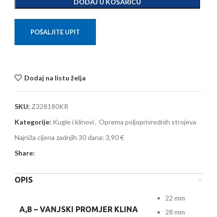
DODAJ U KOŠARICU
POŠALJITE UPIT
Dodaj na listu želja
SKU:
Z328180KR
Kategorije:
Kugle i klinovi
,
Oprema poljoprivrednih strojeva
Najniža cijena zadnjih 30 dana:
3,90 €
Share:
OPIS
22 mm
A,B –
VANJSKI PROMJER KLINA
28 mm