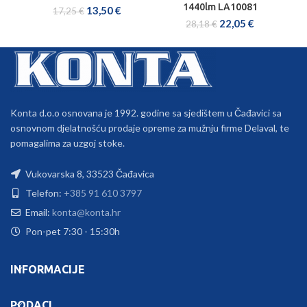
1440lm LA10081
13,50
€
17,25
€
22,05
€
28,18
€
Konta d.o.o osnovana je 1992. godine sa sjedištem u Čađavici sa
osnovnom djelatnošću prodaje opreme za mužnju firme Delaval, te
pomagalima za uzgoj stoke.
Vukovarska 8, 33523 Čađavica
Telefon:
+385 91 610 3797
Email:
konta@konta.hr
Pon-pet 7:30 - 15:30h
INFORMACIJE
PODACI