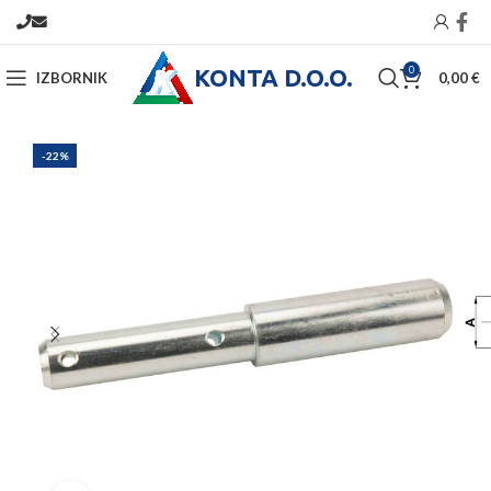
KONTA D.O.O.
0
IZBORNIK
0,00
€
-22%