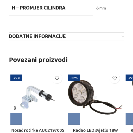
H –
PROMJER CILINDRA
6 mm
DODATNE INFORMACIJE
Povezani proizvodi
-22%
-22%
-2
Nosač rotirke AUC2197005
Radno LED svjetlo 18W
R